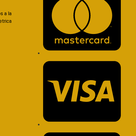
s a la
etrica