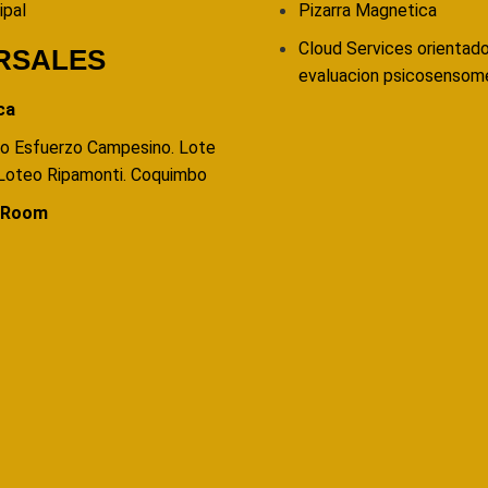
ipal
Pizarra Magnetica
Cloud Services orientado
RSALES
evaluacion psicosensom
ca
o Esfuerzo Campesino. Lote
Loteo Ripamonti. Coquimbo
wRoom