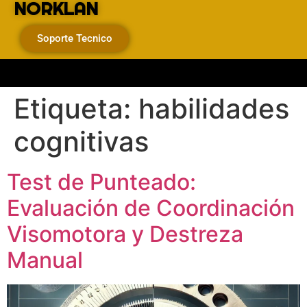
NORKLAN
Soporte Tecnico
Etiqueta:
habilidades
cognitivas
Test de Punteado:
Evaluación de Coordinación
Visomotora y Destreza
Manual