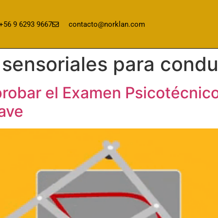
+56 9 6293 9667
contacto@norklan.com
sensoriales para condu
robar el Examen Psicotécnico
ave