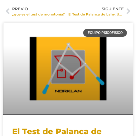
PREVIO
SIGUIENTE
¿que es el test de monotonia?
El Test de Palanca de Lahy: Una Prueba Fundamental en Evaluaciones Psicofísicas
EQUIPO PSICOFISICO
El Test de Palanca de