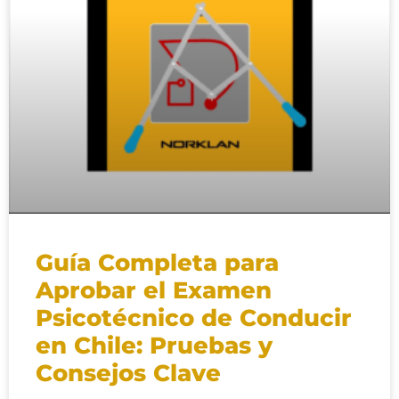
Guía Completa para
Aprobar el Examen
Psicotécnico de Conducir
en Chile: Pruebas y
Consejos Clave